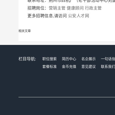
联系地址：荆州市四机厂（老干部活动中心对
招聘岗位：
营销主管
健康顾问
行政主管
更多招聘信息,请访问
公安人才网
相关文章
栏目导航:
职位搜索
简历中心
名企展示
一句话
套餐标准
金币充值
意见建议
联系我