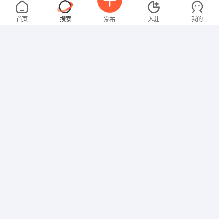
朱女士
3000-4000元
08-04
不限区域
全职
首页
搜索
入驻
我的
发布
贸易/采购
吴先生
4000-5000元
08-04
不限区域
全职
大专
招聘信息
求职简历
行政/后勤
刘女士
3000-4000元
08-04
不限区域
全职
大专
教师
叶先生
面议
08-04
不限区域
全职
大专