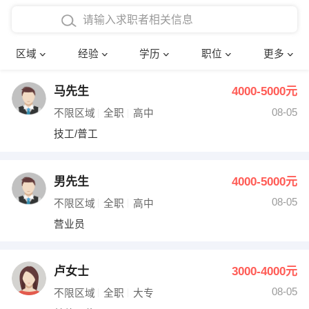
在校学生工作经验
本科
行政后勤
建筑装潢
确定
区域
经验
学历
职位
更多
三年以上工作经验
硕士
销售岗位
教师
马先生
4000-5000元
四年以上工作经验
博士
文员
护士
08-05
不限区域
全职
高中
五年以上工作经验
财务会计
传单派发
技工/普工
十年以上工作经验
超市零售
促销导购
男先生
4000-5000元
网络IT
保健按摩
08-05
不限区域
全职
高中
营业员
快递员
前台接待
收银员
技术员/工程师
卢女士
3000-4000元
08-05
水电/机修
部门经理
不限区域
全职
大专