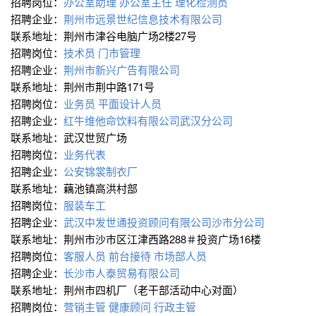
招聘岗位：
办公室助理
办公室主任
理化检测员
招聘企业：
荆州市远景世纪信息技术有限公司
联系地址：荆州市津谷电脑广场2楼27号
招聘岗位：
技术员
门市管理
招聘企业：
荆州市新兴广告有限公司
联系地址：荆州市荆中路171号
招聘岗位：
业务员
平面设计人员
招聘企业：
红牛维他命饮料有限公司武汉分公司
联系地址：武汉世贸广场
招聘岗位：
业务代表
招聘企业：
公安锦裳制衣厂
联系地址：藕池镇高洪村部
招聘岗位：
服装车工
招聘企业：
武汉中发世通投资顾问有限公司沙市分公司
联系地址：荆州市沙市区江津西路288＃投资广场16楼
招聘岗位：
客服人员
前台接待
市场部人员
招聘企业：
长沙市人泰贸易有限公司
联系地址：荆州市四机厂（老干部活动中心对面）
招聘岗位：
营销主管
健康顾问
行政主管