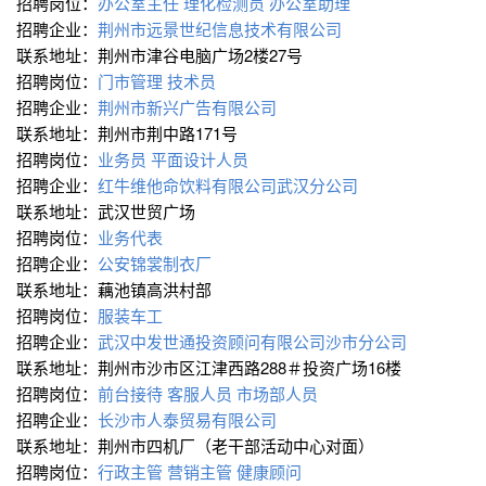
招聘岗位：
办公室主任
理化检测员
办公室助理
招聘企业：
荆州市远景世纪信息技术有限公司
联系地址：荆州市津谷电脑广场2楼27号
招聘岗位：
门市管理
技术员
招聘企业：
荆州市新兴广告有限公司
联系地址：荆州市荆中路171号
招聘岗位：
业务员
平面设计人员
招聘企业：
红牛维他命饮料有限公司武汉分公司
联系地址：武汉世贸广场
招聘岗位：
业务代表
招聘企业：
公安锦裳制衣厂
联系地址：藕池镇高洪村部
招聘岗位：
服装车工
招聘企业：
武汉中发世通投资顾问有限公司沙市分公司
联系地址：荆州市沙市区江津西路288＃投资广场16楼
招聘岗位：
前台接待
客服人员
市场部人员
招聘企业：
长沙市人泰贸易有限公司
联系地址：荆州市四机厂（老干部活动中心对面）
招聘岗位：
行政主管
营销主管
健康顾问